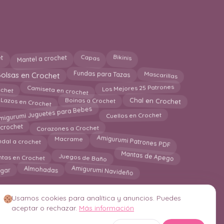
Mantel a crochet
t
Bikinis
Capas
olsas en Crochet
Fundas para Tazas
Mascarillas
chet
Los Mejores 25 Patrones
Camiseta en crochet
Lazos en Crochet
Boinas a Crochet
Chal en Crochet
migurumi Juguetes para Bebes
Cuellos en Crochet
Corazones a Crochet
 crochet
Amigurumi Patrones PDF
Macrame
dal a crochet
Juegos de Baño
Mantas de Apego
ntas en Crochet
Amigurumi Navideño
Almohadas
gar
Usamos cookies para analítica y anuncios. Puedes
aceptar o rechazar.
Más información