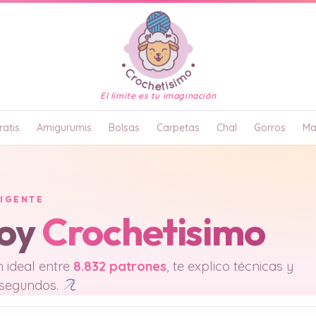
El límite es tu imaginación
atis
Amigurumis
Bolsas
Carpetas
Chal
Gorros
Ma
LIGENTE
soy
Crochetisimo
 ideal entre
8.832 patrones
, te explico técnicas y
 segundos.