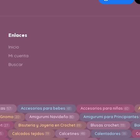
Enlaces
Inicio
Mi cuenta
Buscar
tas
Accesorios para bebes
Accesorios para niñas
57
61
60
 Gnomo
Amigurumi Navideño
Amigurumi para Principiantes
20
80
et
Bisuteria y Joyeria en Crochet
Blusas crochet
Bo
27
89
111
Calcados tejidos
Calcetines
Calentadores
C
15
19
46
16