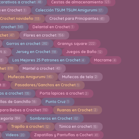
orativos a crochet
Cestas de almacenamiento
48
123
a en Crochet
Colección TSUM TSUM Amigurumi
1
17
Crochet navideño
Crochet para Principantes
113
41
 crochet
Delantal en Crochet
343
1
ochet
Flores en crochet
47
156
Gorros en crochet
Grannys square
282
222
et
Jersey en Crochet
Juegos de Baño
6
118
12
Los Mejores 25 Patrones en Crochet
Macrame
13
4
4
het
Mantel a crochet
878
40
Muñecas Amigurumi
Muñecas de tela
145
2
t
Pasadores/Ganchos en Crochet
8
1
os a crochet
Porta lapices a crochet
135
2
llas de Ganchillo
Punto Cruz
16
1
 para Bebes a Crochet
Ruanas en Crochet
110
2
tegoría
Sombreros en Crochet
384
62
Trapillo a crochet
Túnica en crochet
3
12
15
Videos
Zapatillas y Pantuflas a Cochet
20
41