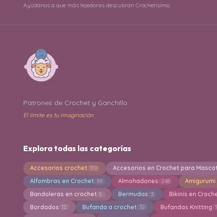
Ayúdanos a que más tejedoras descubran Crochetísimo
Patrones de Crochet y Ganchillo
El límite es tu imaginación
Explora todas las categorías
Accesorios crochet
Accesorios en Crochet para Masco
319
Alfombras en Crochet
Almohadones
Amigurumi
99
248
Bandoleras en crochet
Bermudas
Bikinis en Croch
5
3
Bordados
Bufanda a crochet
Bufandas Knitting
12
32