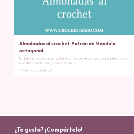
Almohadas al crochet. Patrón de Mándala
octogonal.
Es bien sabido que para darle un toque de comodidad y elegancia a
nuestra decoración, es necesario u
13 de mayo de 2020
¿Te gusta? ¡Compártelo!