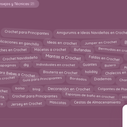
nsejos y Técnicas
21
Crochet para Principantes
Amigurumis e Ideas Navideñas en Croche
licaciones en ganchillo
Jumper en Crochet
B
Ideas en crochet
Bermudas en cro
Bufandas
ches en Crochet
Macetas a crochet
Mantas a Crochet
Faldas en Crochet
Crochet Navidadeño
A
Guantes
diy
Individuales en crochet
Bolero
apaginas
ara Bebes a Crochet
Bisutería en Crochet
holiday
Chalecos en
Guía para Principiantes
Bordados
n crochet
Chan
Diademas
chet
bolso
Decoración en Crochet
Colgantes de Pla
blog
Esponjas de baño en crochet
TA
Crochet para Principiantes
Ho
Jersey en Crochet
Mascotas
ra
Cestas de Almacenamiento