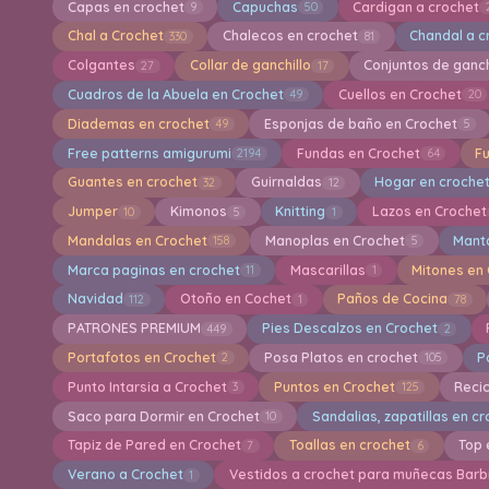
Capas en crochet
Capuchas
Cardigan a crochet
9
50
Chal a Crochet
Chalecos en crochet
Chandal a c
330
81
Colgantes
Collar de ganchillo
Conjuntos de ganch
27
17
Cuadros de la Abuela en Crochet
Cuellos en Crochet
49
20
Diademas en crochet
Esponjas de baño en Crochet
49
5
Free patterns amigurumi
Fundas en Crochet
F
2194
64
Guantes en crochet
Guirnaldas
Hogar en croche
32
12
Jumper
Kimonos
Knitting
Lazos en Crochet
10
5
1
Mandalas en Crochet
Manoplas en Crochet
Mant
158
5
Marca paginas en crochet
Mascarillas
Mitones en
11
1
Navidad
Otoño en Cochet
Paños de Cocina
112
1
78
PATRONES PREMIUM
Pies Descalzos en Crochet
449
2
Portafotos en Crochet
Posa Platos en crochet
P
2
105
Punto Intarsia a Crochet
Puntos en Crochet
Reci
3
125
Saco para Dormir en Crochet
Sandalias, zapatillas en c
10
Tapiz de Pared en Crochet
Toallas en crochet
Top 
7
6
Verano a Crochet
Vestidos a crochet para muñecas Barb
1