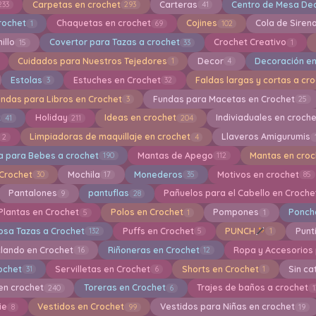
Carpetas en crochet
Carteras
Centro de Mesa Dec
233
293
41
rochet
Chaquetas en crochet
Cojines
Cola de Siren
1
69
102
illo
Covertor para Tazas a crochet
Crochet Creativo
15
33
1
Cuidados para Nuestros Tejedores
Decor
Decoración en
1
4
Estolas
Estuches en Crochet
Faldas largas y cortas a cr
3
32
undas para Libros en Crochet
Fundas para Macetas en Crochet
3
25
t
Holiday
Ideas en crochet
Indiviaduales en croch
41
211
204
Limpiadoras de maquillaje en crochet
Llaveros Amigurumis
2
4
a para Bebes a crochet
Mantas de Apego
Mantas en croc
190
112
 Crochet
Mochila
Monederos
Motivos en crochet
30
17
35
85
Pantalones
pantuflas
Pañuelos para el Cabello en Croche
9
28
Plantas en Crochet
Polos en Crochet
Pompones
Ponch
5
1
1
osa Tazas a Crochet
Puffs en Crochet
PUNCH
Punti
132
5
1
clando en Crochet
Riñoneras en Crochet
Ropa y Accesorios
16
12
rochet
Servilletas en Crochet
Shorts en Crochet
Sin ca
31
6
1
en crochet
Toreras en Crochet
Trajes de baños a crochet
240
6
1
ie
Vestidos en Crochet
Vestidos para Niñas en crochet
8
99
19