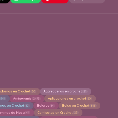
Adornos en Crochet
Agarraderas en crochet
20
21
Amigurumis
Aplicaciones en crochet
541
2493
60
inas en Crochet
Boleros
Bolsa en Crochet
12
14
845
aminos de Mesa
Camisetas en Crochet
41
25