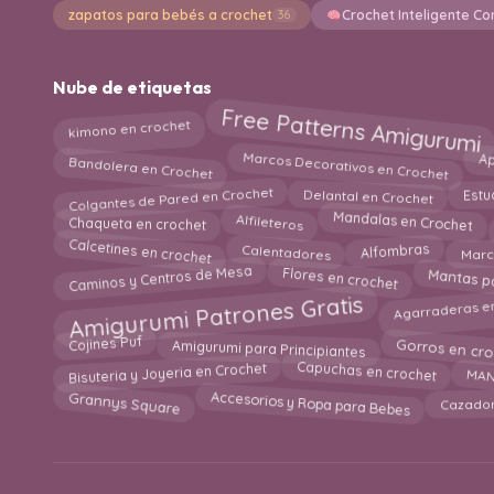
zapatos para bebés a crochet
Crochet Inteligente Co
36
Nube de etiquetas
Free Patterns Amigurumi
kimono en crochet
Marcos Decorativos en Crochet
Ap
Bandolera en Crochet
Colgantes de Pared en Crochet
Delantal en Crochet
Estu
Mandalas en Crochet
Chaqueta en crochet
Alfileteros
Calcetines en crochet
Calentadores
Alfombras
Marc
Mantas p
Flores en crochet
Caminos y Centros de Mesa
Amigurumi Patrones Gratis
Agarraderas e
Gorros en cro
Cojines Puf
Amigurumi para Principiantes
Capuchas en crochet
MAN
Bisuteria y Joyeria en Crochet
Accesorios y Ropa para Bebes
Grannys Square
Cazado