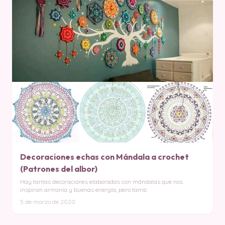
Decoraciones echas con Mándala a crochet
(Patrones del albor)
Hay tantas decoraciones elaboradas con mándalas que nos
inspiran armonía y buenas energía, pero tamb
5 de marzo de 2020